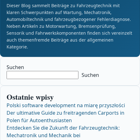
Dieser Blog sammelt Beiträge zu Fahrzeugtechnik mit
klaren Schwerpunkten auf Wartung, Mechatronik,
Automobiltechnik und fahrzeugbezogener Fehlerdiagnose.
Neben Artikeln zu Motorwartung, Bremsenprüfung,
Sensorik und Fahrwerkskomponenten finden sich vereinzelt
auch themenfremde Beiträge aus der allgemeinen
Kategorie.
Suchen
Suchen
Ostatnie wpisy
Polski software development na miarę przyszłości
Der ultimative Guide zu freitragenden Carports in
Polen für Autoenthusiasten
Entdecken Sie die Zukunft der Fahrzeugtechnik:
Mechatronik und Mechanik bei