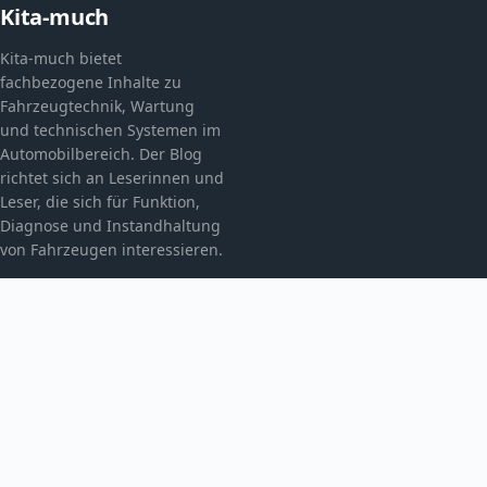
Kita-much
Kita-much bietet
fachbezogene Inhalte zu
Fahrzeugtechnik, Wartung
und technischen Systemen im
Automobilbereich. Der Blog
richtet sich an Leserinnen und
Leser, die sich für Funktion,
Diagnose und Instandhaltung
von Fahrzeugen interessieren.
KATEGORIEN
Allgemein
Automobiltechnik
THEMEN
Fahrzeugmechatronik