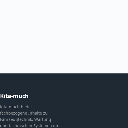
Kita-much
Kita-much bietet
fachbezogene Inhalte zu
Fahrzeugtechnik, Wartung
und technischen Systemen im