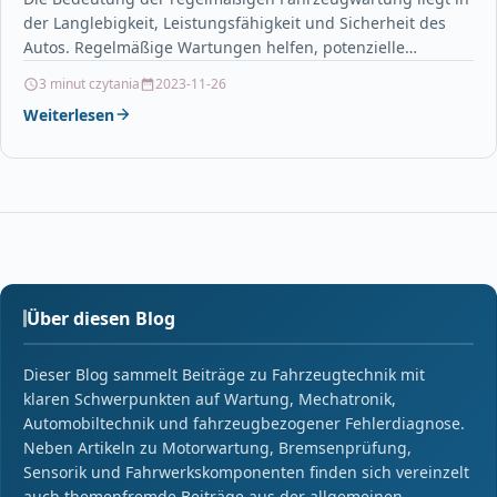
der Langlebigkeit, Leistungsfähigkeit und Sicherheit des
Autos. Regelmäßige Wartungen helfen, potenzielle
Probleme frühzeitig zu erkennen und die…
3 minut czytania
2023-11-26
Weiterlesen
Über diesen Blog
Dieser Blog sammelt Beiträge zu Fahrzeugtechnik mit
klaren Schwerpunkten auf Wartung, Mechatronik,
Automobiltechnik und fahrzeugbezogener Fehlerdiagnose.
Neben Artikeln zu Motorwartung, Bremsenprüfung,
Sensorik und Fahrwerkskomponenten finden sich vereinzelt
auch themenfremde Beiträge aus der allgemeinen