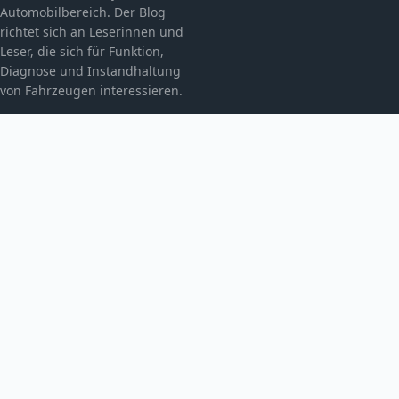
Automobilbereich. Der Blog
richtet sich an Leserinnen und
Leser, die sich für Funktion,
Diagnose und Instandhaltung
von Fahrzeugen interessieren.
KATEGORIEN
Allgemein
Automobiltechnik
THEMEN
Fahrzeugmechatronik
Fahrzeugtechnik
MEHR
Fahrzeugwartung