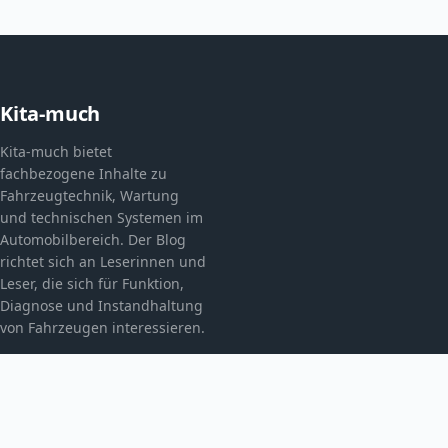
Kita-much
Kita-much bietet
fachbezogene Inhalte zu
Fahrzeugtechnik, Wartung
und technischen Systemen im
Automobilbereich. Der Blog
richtet sich an Leserinnen und
Leser, die sich für Funktion,
Diagnose und Instandhaltung
von Fahrzeugen interessieren.
KATEGORIEN
Allgemein