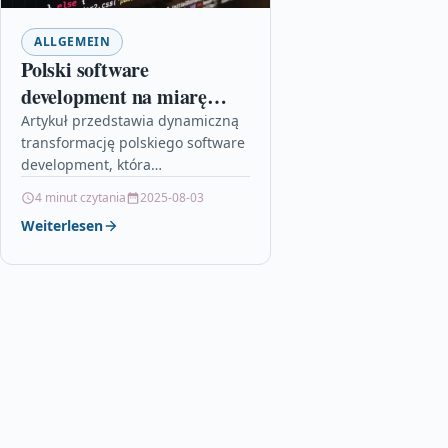
ALLGEMEIN
Polski software
development na miarę
przyszłości
Artykuł przedstawia dynamiczną
transformację polskiego software
development, która
rewolucjonizuje podejście do
4 minut czytania
2025-08-03
technologii w dobie cyfryzacji.
Weiterlesen
Analizuje on innowacyjne
technologie rozwijane przez
rodzimych ekspertów, którzy…