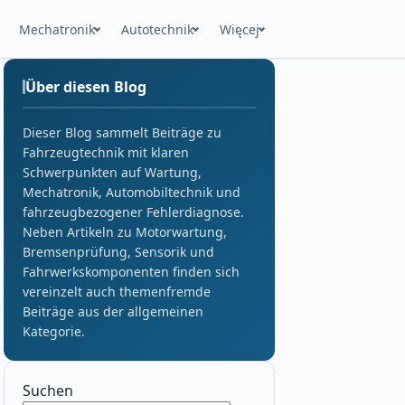
Mechatronik
Autotechnik
Więcej
Über diesen Blog
Dieser Blog sammelt Beiträge zu
Fahrzeugtechnik mit klaren
Schwerpunkten auf Wartung,
Mechatronik, Automobiltechnik und
fahrzeugbezogener Fehlerdiagnose.
Neben Artikeln zu Motorwartung,
Bremsenprüfung, Sensorik und
Fahrwerkskomponenten finden sich
vereinzelt auch themenfremde
Beiträge aus der allgemeinen
Kategorie.
Suchen