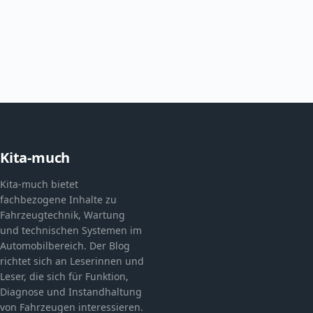
Kita-much
Kita-much bietet
fachbezogene Inhalte zu
Fahrzeugtechnik, Wartung
und technischen Systemen im
Automobilbereich. Der Blog
richtet sich an Leserinnen und
Leser, die sich für Funktion,
Diagnose und Instandhaltung
von Fahrzeugen interessieren.