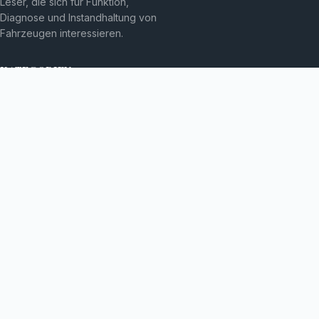
Leser, die sich für Funktion,
Diagnose und Instandhaltung von
Fahrzeugen interessieren.
KATEGORIEN
Allgemein
Automobiltechnik
THEMEN
Fahrzeugmechatronik
Fahrzeugtechnik
MEHR
Fahrzeugwartung