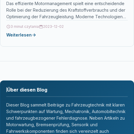
Das effiziente Motormanagement spielt eine entscheidende
Rolle bei der Reduzierung des Kraftstoffverbrauchs und der
Optimierung der Fahrzeugleistung. Moderne Technologien
wie die elektronische Motorsteuerung, das…
3 minut czytania
2023-12-02
Weiterlesen
Über diesen Blog
Dieser Blog sammelt Beiträge zu Fahrzeugtechnik mit klaren
Schwerpunkten auf Wartung, Mechatronik, Automobiltechnik
und fahrzeugbezogener Fehlerdiagnose. Neben Artikeln zu
Motorwartung, Bremsenprüfung, Sensorik und
Fahrwerkskomponenten finden sich vereinzelt auch