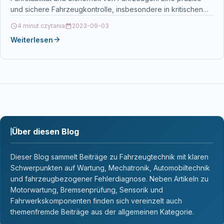
und sichere Fahrzeugkontrolle, insbesondere in kritischen
Fahrsituationen, wird durch…
4 minut czytania
2023-09-03
Weiterlesen
Über diesen Blog
Dieser Blog sammelt Beiträge zu Fahrzeugtechnik mit klaren
Schwerpunkten auf Wartung, Mechatronik, Automobiltechnik
und fahrzeugbezogener Fehlerdiagnose. Neben Artikeln zu
Motorwartung, Bremsenprüfung, Sensorik und
Fahrwerkskomponenten finden sich vereinzelt auch
themenfremde Beiträge aus der allgemeinen Kategorie.