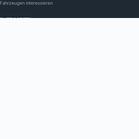
Fahrzeugen interessieren.
KATEGORIEN
Allgemein
Automobiltechnik
THEMEN
Fahrzeugmechatronik
Fahrzeugtechnik
MEHR
Fahrzeugwartung
© 2026
Kita-much
. Alle Rechte vorbehalten.