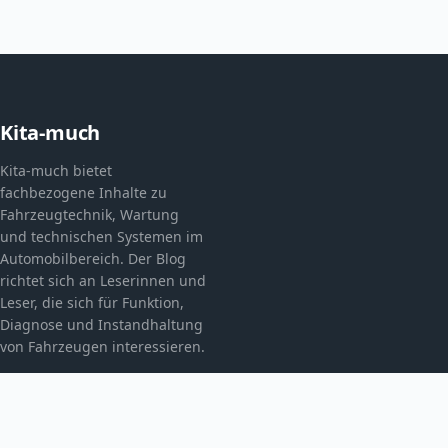
Kita-much
Kita-much bietet
fachbezogene Inhalte zu
Fahrzeugtechnik, Wartung
und technischen Systemen im
Automobilbereich. Der Blog
richtet sich an Leserinnen und
Leser, die sich für Funktion,
Diagnose und Instandhaltung
von Fahrzeugen interessieren.
KATEGORIEN
Allgemein